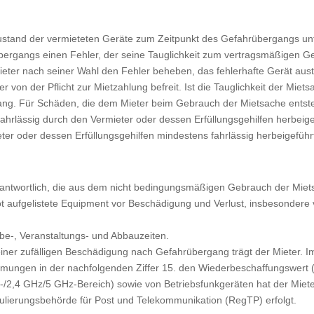
Zustand der vermieteten Geräte zum Zeitpunkt des Gefahrübergangs unt
bergangs einen Fehler, der seine Tauglichkeit zum vertragsmäßigen G
eter nach seiner Wahl den Fehler beheben, das fehlerhafte Gerät aust
r von der Pflicht zur Mietzahlung befreit. Ist die Tauglichkeit der Miets
g. Für Schäden, die dem Mieter beim Gebrauch der Mietsache entstehe
ahrlässig durch den Vermieter oder dessen Erfüllungsgehilfen herbeige
er oder dessen Erfüllungsgehilfen mindestens fahrlässig herbeigeführ
rantwortlich, die aus dem nicht bedingungsmäßigen Gebrauch der Mietsac
t aufgelistete Equipment vor Beschädigung und Verlust, insbesondere v
be-, Veranstaltungs- und Abbauzeiten.
ner zufälligen Beschädigung nach Gefahrübergang trägt der Mieter. Im
immungen in der nachfolgenden Ziffer 15. den Wiederbeschaffungswert 
2,4 GHz/5 GHz-Bereich) sowie von Betriebsfunkgeräten hat der Mieter
ulierungsbehörde für Post und Telekommunikation (RegTP) erfolgt.