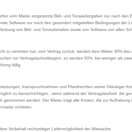
rfen vom Mieter eingesetzte Bild- und Tonwiedergaben nur nach den B
nde Software nur nach den gesondert mitgeteilten Bedingungen der Liz
Nutzung von Bild- und Tonmaterialien sowie von Software von allen Sc
nicht zu vertreten hat, vom Vertrag zurück, werden dem Mieter 30% de
r Wochen vor Vertragslaufzeitbeginn, so werden 50%, bei weniger als 
lung fällig.
elastungen, Inanspruchnahmen und Pfandrechten seiner Gläubiger freizuh
üglich zu benachrichtigen , wenn während der Vertragslaufzeit die g
 genommen werden. Der Mieter trägt alle Kosten, die zur Aufhebung dera
rmieter richteten.
dem Vorbehalt rechtzeitiger Liefermöglichkeit der Mietsache.