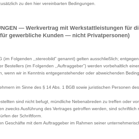
 zusätzlich zu den hier vereinbarten Bedingungen.
— Werkvertrag mit Werkstattleistungen für die L
(für gewerbliche Kunden — nicht Privatpersonen)
(im Folgenden ,,stereobild” genannt) gelten ausschließlich; entgeg
estellers (im Folgenden ,,Auftraggeber”) werden vorbehaltlich einer 
n, wenn wir in Kenntnis entgegenstehender oder abweichenden Beding
mern im Sinne des § 14 Abs. 1 BGB sowie juristischen Personen des öf
tellten sind nicht befugt, mündliche Nebenabreden zu treffen oder v
n zwecks Ausführung des Vertrages getroffen werden, sind schriftlich 
rfen der Schriftform.
igen Geschäfte mit dem Auftraggeber im Rahmen seiner unternehmerisc