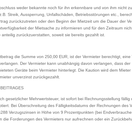
chluss weder bekannte noch für ihn erkennbare und von ihm nicht zu v
 z.B. Streik, Aussperrung, Unfallschäden, Betriebsstörungen etc., bere
rag zurückzutreten oder den Beginn der Mietzeit um die Dauer der Ver
chtverfügbarkeit der Mietsache zu informieren und für den Zeitraum nic
anteilig zurückzuerstatten, soweit sie bereits gezahlt ist.
ietbetrag die Summe von 250,00 EUR, ist der Vermieter berechtigt, ein
 verlangen. Der Vermieter kann unabhängig davon verlangen, dass der M
mieteten Geräte beim Vermieter hinterlegt. Die Kaution wird dem Miete
mieter unverzinst zurückgezahlt.
TBEITRAGES
ich gesetzlicher Mehrwertsteuer, ist sofort bei Rechnungsstellung fäll
ptiert. Bei Überschreitung des Fälligkeitsdatums der Rechnungen des 
 §288 Verzugszinsen in Höhe von 9 Prozentpunkten (bei Endverbrauche
n die Forderungen des Vermieters nur aufrechnen oder ein Zurückbe