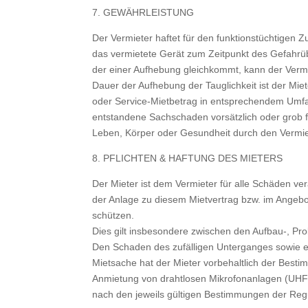
7. GEWÄHRLEISTUNG
Der Vermieter haftet für den funktionstüchtigen 
das vermietete Gerät zum Zeitpunkt des Gefahrü
der einer Aufhebung gleichkommt, kann der Vermi
Dauer der Aufhebung der Tauglichkeit ist der Miete
oder Service-Mietbetrag in entsprechendem Umfan
entstandene Sachschaden vorsätzlich oder grob f
Leben, Körper oder Gesundheit durch den Vermiet
8. PFLICHTEN & HAFTUNG DES MIETERS
Der Mieter ist dem Vermieter für alle Schäden ve
der Anlage zu diesem Mietvertrag bzw. im Angebo
schützen.
Dies gilt insbesondere zwischen den Aufbau-, Pro
Den Schaden des zufälligen Unterganges sowie ei
Mietsache hat der Mieter vorbehaltlich der Best
Anmietung von drahtlosen Mikrofonanlagen (UHF-/
nach den jeweils gültigen Bestimmungen der Reg