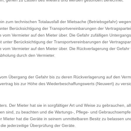
hen, gehen zu Lasten des Mieters und werden gesondert berechnet.
is hin zum technischen Totalausfall der Mietsache (Betriebsgefahr) 
 unter Berücksichtigung der Transportvereinbarungen der Vertragspart
e vom Vermieter auf den Mieter über. Die Gefahr zufälligen Untergang
t unter Berücksichtigung der Transportvereinbarungen der Vertragspa
e vom Vermieter auf den Mieter über. Die Rückverlagerung der Gefahr v
bholung durch den Vermieter.
te vom Übergang der Gefahr bis zu deren Rückverlagerung auf den Vermi
svertrag bis zur Höhe des Wiederbeschaffungswerts (Neuwert) zu versi
rs. Der Mieter hat sie in sorgfältiger Art und Weise zu gebrauchen, al
n sind, zu beachten und die Wartungs-, Pflege- und Gebrauchsempfeh
er Mieter hat die Geräte in seinem unmittelbaren Besitz zu belassen un
die jederzeitige Überprüfung der Geräte.