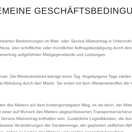
EMEINE GESCHÄFTSBEDING
reinbarten Bestimmungen im Miet- oder Service-Mietvertrag in Unteror
uss, also schriftlicher oder mündlicher Auftragsbestätigung durch de
ietvertrag aufgeführten Mietgegenstände und Leistungen.
et. Die Mindestmietzeit beträgt einen Tag. Angefangene Tage zählen v
ei Abholung durch den Mieter. Sie endet mit dem Wiedereintreffen der 
sten des Mieters auf dem kostengünstigsten Weg, es sei denn, der Miet
en einer auf Wunsch des Mieters abgeschlossenen Transportversicheru
Service-Mietvertrag enthalten sein. Zusätzliche Logistikkosten, die du
lsweise Veränderungen der Gerätemenge, der geplanten zeitlichen Abf