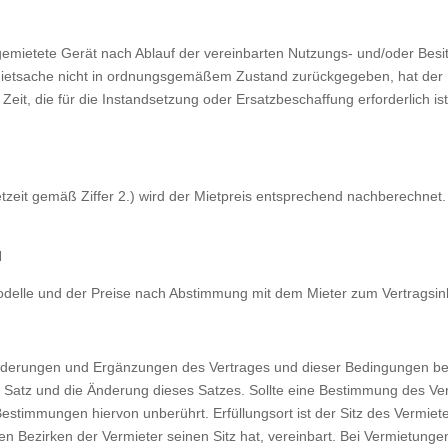
gemietete Gerät nach Ablauf der vereinbarten Nutzungs- und/oder Besi
die Mietsache nicht in ordnungsgemäßem Zustand zurückgegeben, hat de
eit, die für die Instandsetzung oder Ersatzbeschaffung erforderlich i
etzeit gemäß Ziffer 2.) wird der Mietpreis entsprechend nachberechnet
N
Modelle und der Preise nach Abstimmung mit dem Mieter zum Vertragsin
derungen und Ergänzungen des Vertrages und dieser Bedingungen bedürf
n Satz und die Änderung dieses Satzes. Sollte eine Bestimmung des V
estimmungen hiervon unberührt. Erfüllungsort ist der Sitz des Vermieter
en Bezirken der Vermieter seinen Sitz hat, vereinbart. Bei Vermietung